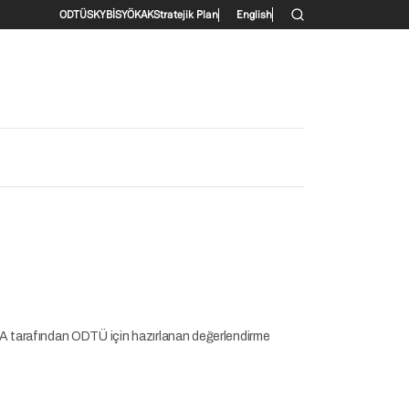
İkincil menü
ODTÜ
SKYBİS
YÖKAK
Stratejik Plan
English
A tarafından ODTÜ için hazırlanan değerlendirme