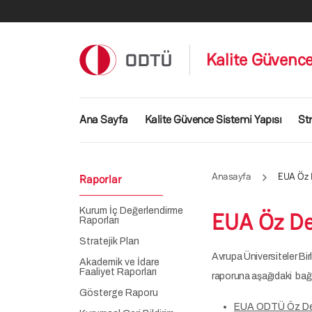
Ana içeriğe atla
Kalite Güvenc
Ana gezinti menüsü
Ana Sayfa
Kalite Güvence Sistemi Yapısı
Str
Anasayfa
EUA Öz 
Raporlar
Kurum İç Değerlendirme
EUA Öz De
Raporları
Stratejik Plan
Avrupa Üniversiteler B
Akademik ve İdare
Faaliyet Raporları
raporuna aşağıdaki bağla
Gösterge Raporu
EUA ODTÜ Öz De