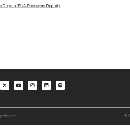
e Raporu (EUA Reviewers Report)
al menu
aya/Ankara
© O